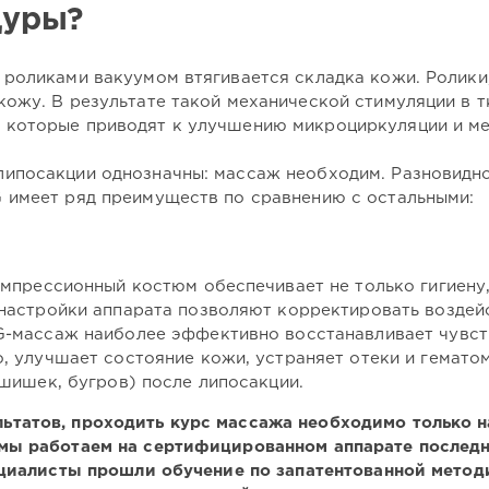
дуры?
роликами вакуумом втягивается складка кожи. Ролики, 
кожу. В результате такой механической стимуляции в 
 которые приводят к улучшению микроциркуляции и ме
липосакции однозначны: массаж необходим. Разновидн
 имеет ряд преимуществ по сравнению с остальными:
мпрессионный костюм обеспечивает не только гигиену, 
настройки аппарата позволяют корректировать воздей
-массаж наиболее эффективно восстанавливает чувств
, улучшает состояние кожи, устраняет отеки и гемато
шишек, бугров) после липосакции.
ьтатов, проходить курс массажа необходимо только 
 мы работаем на сертифицированном аппарате последн
пециалисты прошли обучение по запатентованной мето