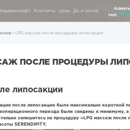
Алматы
Эндермолифт
Контакты
Цены
До и после
тел:
+7 7
есное
» LPG массаж после процедуры липосакции
САЖ ПОСЛЕ ПРОЦЕДУРЫ ЛИ
ле липосакции
тация после липосакции была максимально короткой п
операционного периода были сведены к минимуму, а
ательно запишитесь на процедуру «LPG массаж после 
асоты SERENDIPITY.