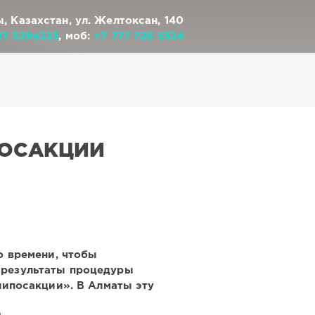
, Казахстан
,
ул. Желтоксан, 140
ИСКАТЬ
27 3294223
,
моб:
+7 777 726 5324
ПОСАКЦИИ
о времени, чтобы
 результаты процедуры
липосакции». В Алматы эту