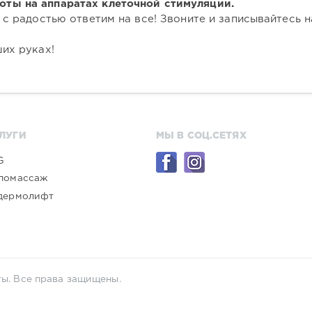
ты на аппаратах клеточной стимуляции.
 с радостью ответим на все! Звоните и записывайтесь 
ших руках!
ЛУГИ
МЫ В СОЦ.СЕТЯХ
G
помассаж
дермолифт
ты. Все права защищены.