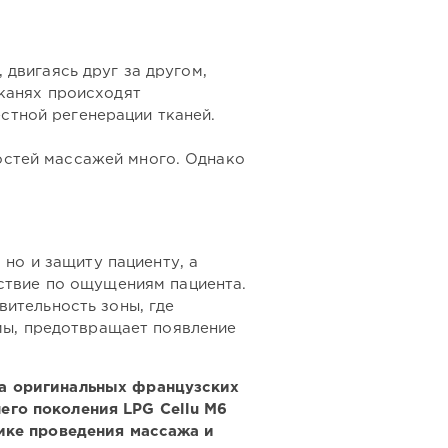
двигаясь друг за другом,
тканях происходят
стной регенерации тканей.
остей массажей много. Однако
но и защиту пациенту, а
ствие по ощущениям пациента.
ительность зоны, где
мы, предотвращает появление
на оригинальных французских
его поколения LPG Cellu M6
дике проведения массажа и