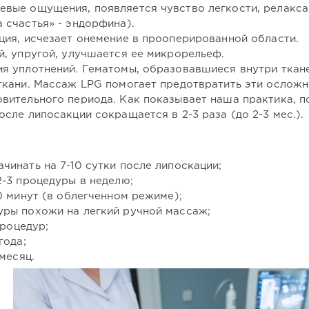
вые ощущения, появляется чувство легкости, релакса,
 счастья» - эндорфина).
ция, исчезает онемение в прооперированной области.
й, упругой, улучшается ее микрорельеф.
я уплотнений. Гематомы, образовавшиеся внутри ткане
ткани. Массаж LPG помогает предотвратить эти осложн
вительного периода. Как показывает наша практика, п
сле липосакции сокращается в 2-3 раза (до 2-3 мес.).
инать на 7-10 сутки после липоскации;
-3 процедуры в неделю;
0 минут (в облегченном режиме);
ры похожи на легкий ручной массаж;
процедур;
года;
месяц.